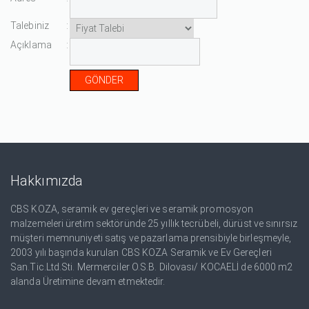
Talebiniz
:
Açıklama
:
Hakkımızda
CBS KOZA, seramik ev gereçleri ve seramik promosyon
malzemeleri üretim sektöründe 25 yıllık tecrübeli, dürüst ve sınırsız
müşteri memnuniyeti satış ve pazarlama prensibiyle birleşmeyle,
2003 yılı başında kurulan CBS KOZA Seramik ve Ev Gereçleri
San.Tic.Ltd.Sti. Mermerciler O.S.B. Dilovası/ KOCAELİ de 6000 m2
alanda Üretimine devam etmektedir.