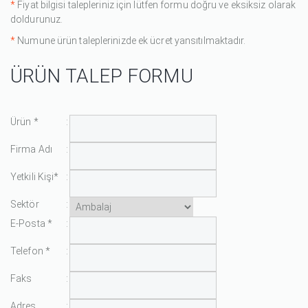
*
Fiyat bilgisi talepleriniz için lütfen formu doğru ve eksiksiz olarak
doldurunuz.
*
Numune ürün taleplerinizde ek ücret yansıtılmaktadır.
ÜRÜN TALEP FORMU
Ürün *
:
Firma Adı
:
Yetkili Kişi*
:
Sektör
:
E-Posta *
:
Telefon *
:
Faks
:
Adres
: